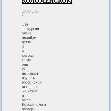
КОЛОМЕНСКОМ
20.08.2017
/
Эта
экскурсия
очень
подойдет
детям
3-
4
класса,
когда
они
уже
начинают
изучать
российскую
историю.
«Сказки
и
были
Коломенского
дворца»