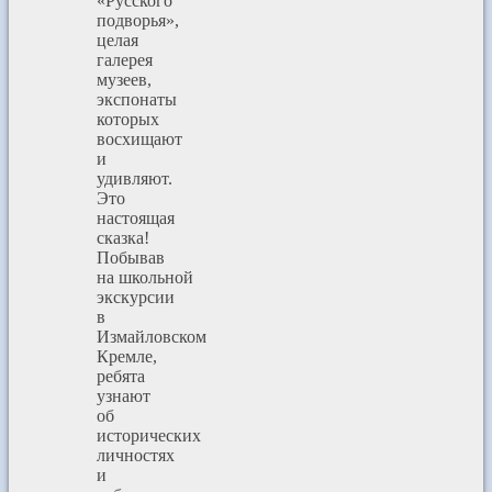
«Русского
подворья»,
целая
галерея
музеев,
экспонаты
которых
восхищают
и
удивляют.
Это
настоящая
сказка!
Побывав
на школьной
экскурсии
в
Измайловском
Кремле,
ребята
узнают
об
исторических
личностях
и