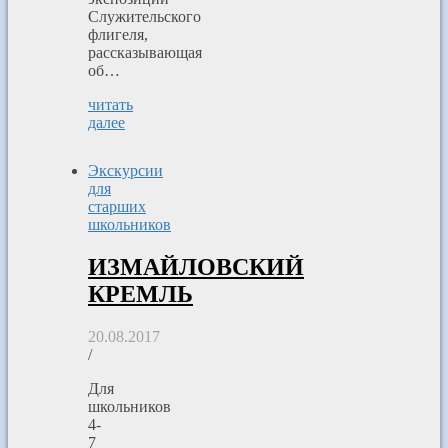
Служительского
флигеля,
рассказывающая
об…
читать
далее
Экскурсии
для
старших
школьников
ИЗМАЙЛОВСКИЙ
КРЕМЛЬ
20.08.2017
/
Для
школьников
4-
7