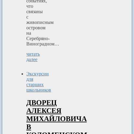
событиях,
что
связаны
с
живописным
островом
на
Серебряно-
Виноградном…
читать
далее
Экскурсии
для
старших
школьников
ДВОРЕЦ
АЛЕКСЕЯ
МИХАЙЛОВИЧА
В