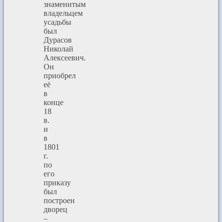
знаменитым
владельцем
усадьбы
был
Дурасов
Николай
Алексеевич.
Он
приобрел
её
в
конце
18
в.
и
в
1801
г.
по
его
приказу
был
построен
дворец
–