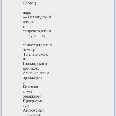
Дворец
—
парк
— Голландский
домик
в
сопровождении
экскурсовода
+
самостоятельный
осмотр
Итальянского
и
Голландского
домиков,
Американской
оранжереи
,
Большая
каменная
оранжерея
Программа
тура:
Автобусная
экскурсия