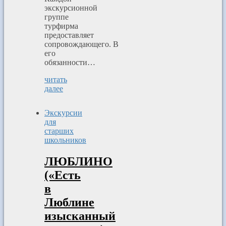
экскурсионной
группе
турфирма
предоставляет
сопровождающего. В
его
обязанности…
читать
далее
Экскурсии
для
старших
школьников
ЛЮБЛИНО
(«Есть
в
Люблине
изысканный