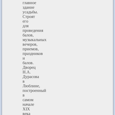
главное
здание
усадьбы.
Строят
его
для
проведения
балов,
музыкальных
вечеров,
приемов,
праздников
и
балов.
Дворец
Н.А.
Дурасова
в
Люблине,
построенный
в
самом
начале
XIX
века