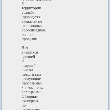
По
территории
усадьбы
проводятся
уникальные
пешеходные,
велосипедные,
конные
прогулки.
Для
учащихся
средней
и
старшей
школы
предлагаем
следующие
программы:
Знакомьтесь:
Голицыны!
Обзорная
экскурсия
по
экспозиции