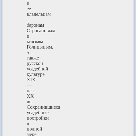
и
ее
владельцам
—
баронам
Строгановым
и
князьям
Голицыным,
а
также
русской
усадебной
культуре
XIX
—
нач.
ХХ
вв.
Сохранившиеся
усадебные
постройки
в
полной
мере