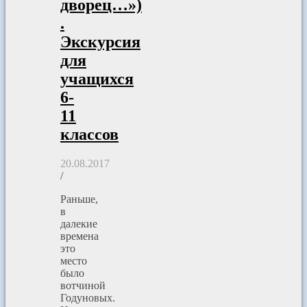
дворец…»)
.
Экскурсия
для
учащихся
6-
11
классов
20.08.2017
/
Раньше,
в
далекие
времена
это
место
было
вотчиной
Годуновых.