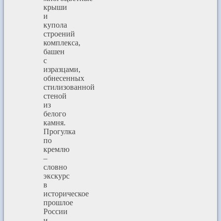
крыши
и
купола
строений
комплекса,
башен
с
изразцами,
обнесенных
стилизованной
стеной
из
белого
камня.
Прогулка
по
кремлю
–
словно
экскурс
в
историческое
прошлое
России
и