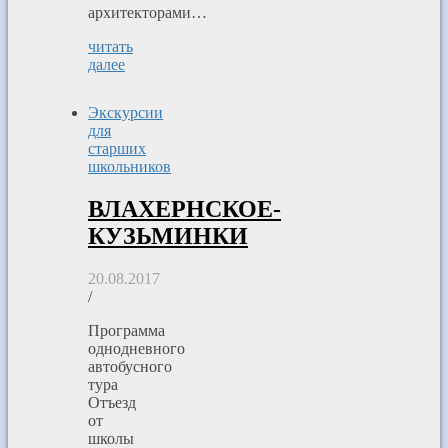
архитекторами…
читать
далее
Экскурсии
для
старших
школьников
ВЛАХЕРНСКОЕ-
КУЗЬМИНКИ
20.08.2017
/
Программа
однодневного
автобусного
тура
Отъезд
от
школы