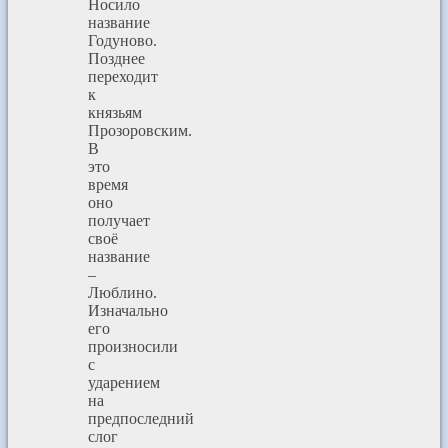
Носило
название
Годуново.
Позднее
переходит
к
князьям
Прозоровским.
В
это
время
оно
получает
своё
название
–
Люблино.
Изначально
его
произносили
с
ударением
на
предпоследний
слог