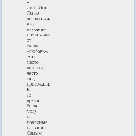
–
ЛюблИно.
Легко
догадаться,
что
название
происходит
от
слова
«любовь».
Это
место
любили,
часто
сюда
приезжали.
В
то
время
была
мода
на
подобные
названия.
Самым