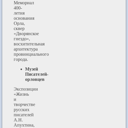
Мемориал
400-
летия
основания
Орла,
сквер
«Дворянское
гнездо»,
восхитительная
архитектура
провинциального
города.
Музей
Писателей-
орловцев
Экспозиции
«Жизнь
и
творчестве
русских
писателей
А.Н.
Апухтина,