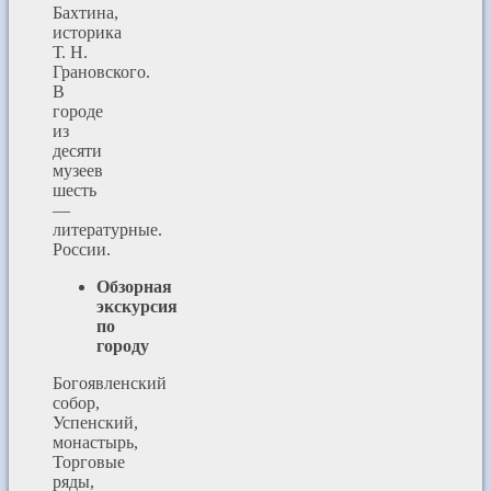
Бахтина,
историка
Т. Н.
Грановского.
В
городе
из
десяти
музеев
шесть
—
литературные.
России.
Обзорная
экскурсия
по
городу
Богоявленский
собор,
Успенский,
монастырь,
Торговые
ряды,