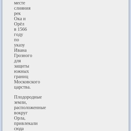
месте
слияния
рек
Ока и
Орёл
в 1566
году
по
указу
Ивана
Грозного
для
защиты
южных
границ
Московского
царства.
Плодородные
земли,
расположенные
вокруг
Орла,
привлекали
сюда