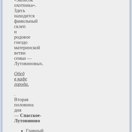
охотника».
Здесь
находится
фамильный
склеп
и
родовое
гнездо
материнской
ветви
семьи —
Лутовиновых.
Обед
в кафе
города.
.
Вторая
половина
дня
—
Спасское-
Лутовиново
Главный