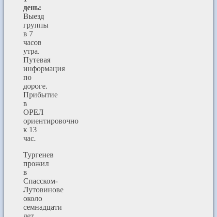
день:
Выезд
группы
в 7
часов
утра.
Путевая
информация
по
дороге.
Прибытие
в
ОРЕЛ
ориентировочно
к 13
час.
Тургенев
прожил
в
Спасском-
Лутовинове
около
семнадцати
лет,