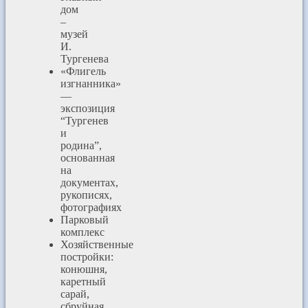
дом
–
музей
И.
Тургенева
«Флигель
изгнанника»
—
экспозиция
“Тургенев
и
родина”,
основанная
на
документах,
рукописях,
фотографиях
Парковый
комплекс
Хозяйственные
постройки:
конюшня,
каретный
сарай,
сбруйная,