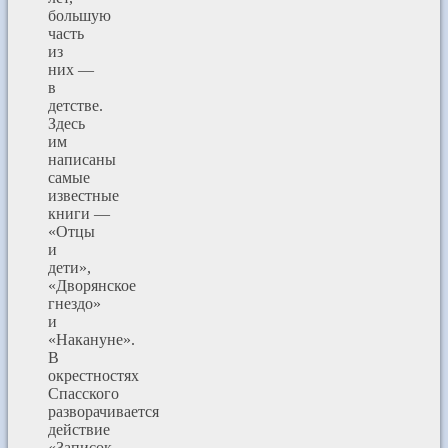
большую
часть
из
них —
в
детстве.
Здесь
им
написаны
самые
известные
книги —
«Отцы
и
дети»,
«Дворянское
гнездо»
и
«Накануне».
В
окрестностях
Спасского
разворачивается
действие
«Записок