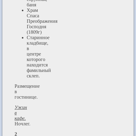
баня
Храм
Спаса
Преображения
Господня
(1809г)
Старинное
кладбище,
в
центре
которого
находится
фамильный
склеп.
Размещение
в
гостинице.
Ужин
в
кафе.
Ночлег.
2