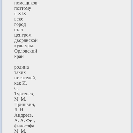
помещиков,
поэтому
в XIX
веке
город
стал
центром
дворянской
культуры.
Орловский
край
—
родина
таких
писателей,
как И.
С.
Тургенев,
М. М.
Пришвин,
Л. Н.
Андреев,
А. А. Фет,
философа
М. М.