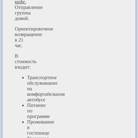
кафе.
Отправление
группы
домой.
Ориентировочное
возвращение
в 21
час.
В
стоимость
входит:
Транспортное
обслуживание
на
комфортабельном
автобусе
Питание
по
программе
Проживание
в
гостинице