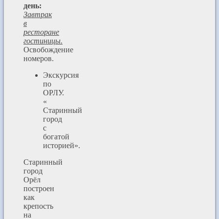
день:
Завтрак
в
ресторане
гостиницы.
Освобождение
номеров.
Экскурсия
по
ОРЛУ.
«
Старинный
город
с
богатой
историей».
Старинный
город
Орёл
построен
как
крепость
на