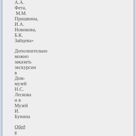
А.А.
Фета,
М.М.
Пришвина,
И.А.
Новикова,
Б.К.
Зайцева»
Дополнительно
можно
заказать
экскурсии
в
Дом-
музей
Н.С.
Лескова
и в
Музей
И.
Бунина
Обед
в