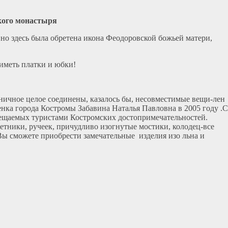
кого монастыря
но здесь была обретена икона Феодоровской божьей матери,
иметь платки и юбки!
оничное целое соединены, казалось бы, несовместимые вещи-лен
енка города Костромы Забавина Наталья Павловна в 2005 году .С
осещаемых туристами Костромских достопримечательностей.
тники, ручеек, причудливо изогнутые мостики, колодец-все
е Вы сможете приобрести замечательные изделия изо льна и