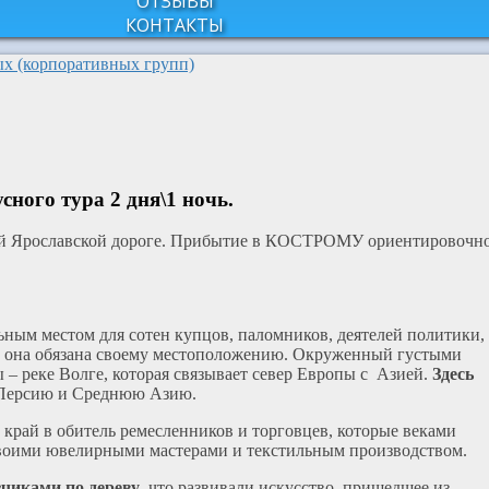
ОТЗЫВЫ
КОНТАКТЫ
ых (корпоративных групп)
ного тура 2 дня\1 ночь.
арой Ярославской дороге. Прибытие в КОСТРОМУ ориентировочн
ным местом для сотен купцов, паломников, деятелей политики,
ю она обязана своему местоположению. Окруженный густыми
 – реке Волге, которая связывает север Европы с Азией.
Здесь
 Персию и Среднюю Азию.
край в обитель ремесленников и торговцев, которые веками
воими ювелирными мастерами и текстильным производством.
чиками по дереву
, что развивали искусство, пришедшее из