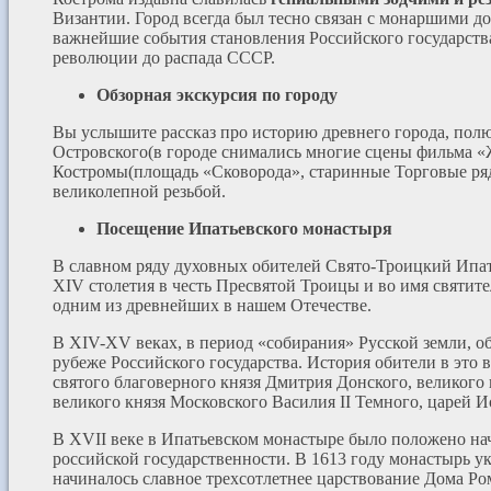
Византии. Город всегда был тесно связан с монаршими 
важнейшие события становления Российского государства
революции до распада СССР.
Обзорная экскурсия по городу
Вы услышите рассказ про историю древнего города, полю
Островского(в городе снимались многие сцены фильма «
Костромы(площадь «Сковорода», старинные Торговые ря
великолепной резьбой.
Посещение Ипатьевского монастыря
В славном ряду духовных обителей Свято-Троицкий Ипат
XIV столетия в честь Пресвятой Троицы и во имя святите
одним из древнейших в нашем Отечестве.
В XIV-XV веках, в период «собирания» Русской земли, о
рубеже Российского государства. История обители в это 
святого благоверного князя Дмитрия Донского, великого
великого князя Московского Василия II Темного, царей 
В XVII веке в Ипатьевском монастыре было положено н
российской государственности. В 1613 году монастырь у
начиналось славное трехсотлетнее царствование Дома Ро