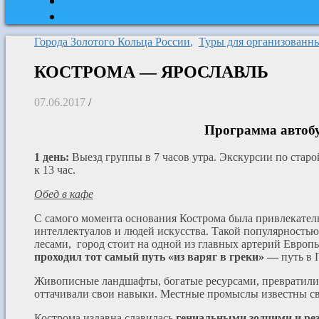
Города Золотого Кольца России
,
Туры для организованн
КОСТРОМА — ЯРОСЛАВЛЬ
07.06.2017
/
Программа автобус
1 день:
Выезд группы в 7 часов утра. Экскурсии по ст
к 13 час.
Обед в кафе
С самого момента основания Кострома была привлекатель
интеллектуалов и людей искусства. Такой популярность
лесами, город стоит на одной из главных артерий Европы
проходил тот самый путь «из варяг в греки» —
путь в
Живописные ландшафты, богатые ресурсами, превратили 
оттачивали свои навыки. Местные промыслы известны с
Кострома издавна славилась
гениальными зодчими и рез