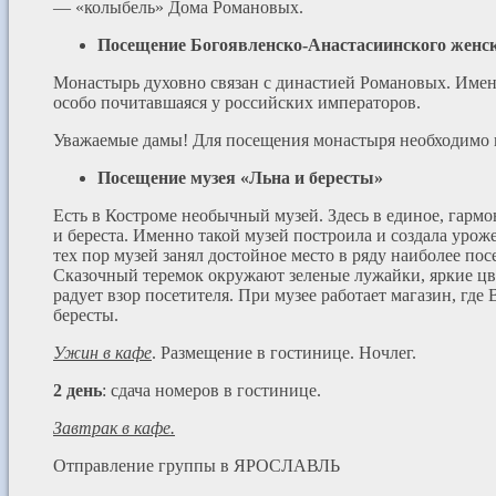
— «колыбель» Дома Романовых.
Посещение Богоявленско-Анастасиинского женс
Монастырь духовно связан с династией Романовых. Имен
особо почитавшаяся у российских императоров.
Уважаемые дамы! Для посещения монастыря необходимо 
Посещение музея «Льна и бересты»
Есть в Костроме необычный музей. Здесь в единое, гарм
и береста. Именно такой музей построила и создала урож
тех пор музей занял достойное место в ряду наиболее п
Сказочный теремок окружают зеленые лужайки, яркие цве
радует взор посетителя. При музее работает магазин, гд
бересты.
Ужин в кафе
. Размещение в гостинице. Ночлег.
2 день
: сдача номеров в гостинице.
Завтрак в кафе.
Отправление группы в ЯРОСЛАВЛЬ