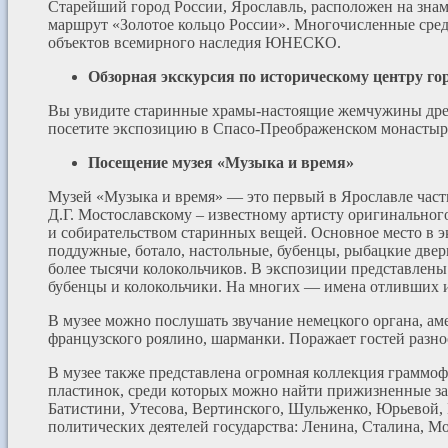
Старейший город России, Ярославль, расположен на зна
маршрут «Золотое кольцо России». Многочисленные сре
объектов всемирного наследия ЮНЕСКО.
Обзорная экскурсия по историческому центру го
Вы увидите старинные храмы-настоящие жемчужины древ
посетите экспозицию в Спасо-Преображенском монастыре
Посещение музея «Музыка и время»
Музей «Музыка и время» — это первый в Ярославле част
Д.Г. Мостославскому – известному артисту оригинально
и собирательством старинных вещей. Основное место в 
поддужные, ботало, настольные, бубенцы, рыбацкие двер
более тысячи колокольчиков. В экспозиции представлены
бубенцы и колокольчики. На многих — имена отливших и
В музее можно послушать звучание немецкого органа, а
французского роялино, шарманки. Поражает гостей разн
В музее также представлена огромная коллекция граммо
пластинок, среди которых можно найти прижизненные за
Батистини, Утесова, Вертинского, Шульженко, Юрьевой, 
политических деятелей государства: Ленина, Сталина, М