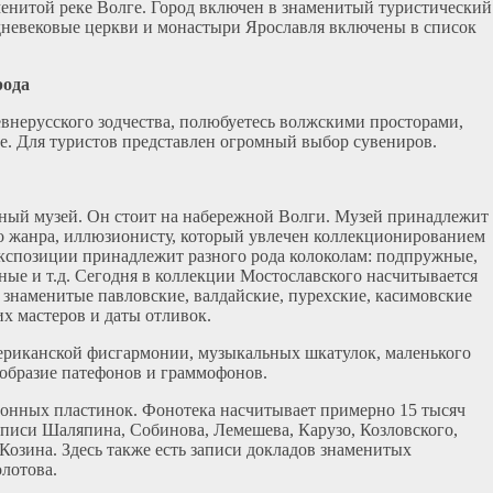
менитой реке Волге. Город включен в знаменитый туристический
дневековые церкви и монастыри Ярославля включены в список
рода
нерусского зодчества, полюбуетесь волжскими просторами,
. Для туристов представлен огромный выбор сувениров.
ный музей. Он стоит на набережной Волги. Музей принадлежит
го жанра, иллюзионисту, который увлечен коллекционированием
экспозиции принадлежит разного рода колоколам: подпружные,
ные и т.д. Сегодня в коллекции Мостославского насчитывается
 знаменитые павловские, валдайские, пурехские, касимовские
х мастеров и даты отливок.
мериканской фисгармонии, музыкальных шкатулок, маленького
ообразие патефонов и граммофонов.
фонных пластинок. Фонотека насчитывает примерно 15 тысяч
писи Шаляпина, Собинова, Лемешева, Карузо, Козловского,
Козина. Здесь также есть записи докладов знаменитых
олотова.