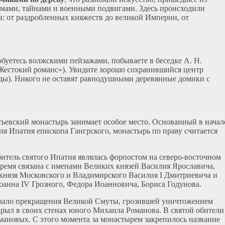
домами, тайнами и военными подвигами. Здесь происходили
: от раздробленных княжеств до великой Империи, от
буетесь волжскими пейзажами, побываете в беседке А. Н.
Жестокий романс»). Увидите хорошо сохранившийся центр
ды). Никого не оставят равнодушными деревянные домики с
ьевский монастырь занимает особое место. Основанный в начал
ля Ипатия епископа Гангрского, монастырь по праву считается
битель святого Ипатия являлась форпостом на северо-восточном
время связана с именами Великих князей Василия Ярославича,
 князя Московского и Владимирского Василия I Дмитриевича и
Иоанна IV Грозного, Федора Иоанновича, Бориса Годунова.
ачало прекращения Великой Смуты, грозившей уничтожением
крыл в своих стенах юного Михаила Романова. В святой обители
мановых. С этого момента за монастырем закрепилось название