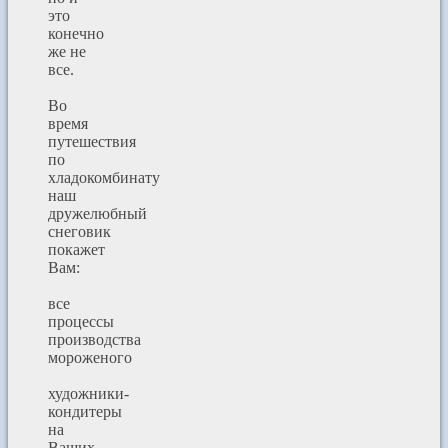
это
конечно
же не
все.
Во
время
путешествия
по
хладокомбинату
наш
дружелюбный
снеговик
покажет
Вам:
все
процессы
производства
мороженого
художники-
кондитеры
на
Ваших