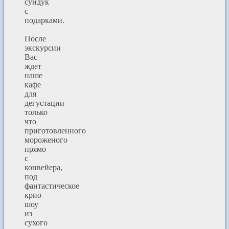
сундук
с
подарками.
После
экскурсии
Вас
ждет
наше
кафе
для
дегустации
только
что
приготовленного
мороженого
прямо
с
конвейера,
под
фантастическое
крио
шоу
из
сухого