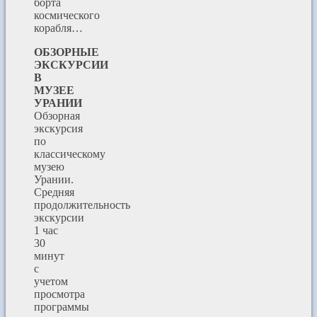
борта
космического
корабля…
ОБЗОРНЫЕ
ЭКСКУРСИИ
В
МУЗЕЕ
УРАНИИ
Обзорная
экскурсия
по
классическому
музею
Урании.
Средняя
продолжительность
экскурсии
1 час
30
минут
с
учетом
просмотра
программы