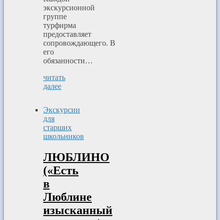
экскурсионной
группе
турфирма
предоставляет
сопровождающего. В
его
обязанности…
читать
далее
Экскурсии
для
старших
школьников
ЛЮБЛИНО
(«Есть
в
Люблине
изысканный