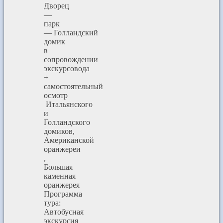
Дворец
—
парк
— Голландский
домик
в
сопровождении
экскурсовода
+
самостоятельный
осмотр
Итальянского
и
Голландского
домиков,
Американской
оранжереи
,
Большая
каменная
оранжерея
Программа
тура:
Автобусная
экскурсия