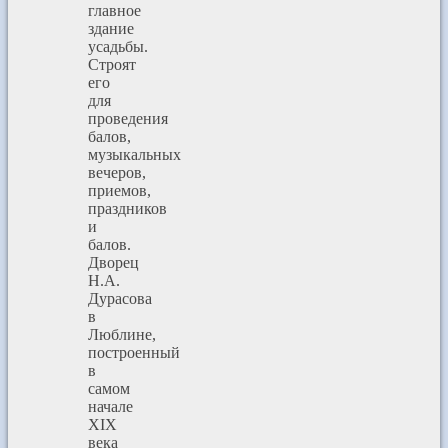
главное
здание
усадьбы.
Строят
его
для
проведения
балов,
музыкальных
вечеров,
приемов,
праздников
и
балов.
Дворец
Н.А.
Дурасова
в
Люблине,
построенный
в
самом
начале
XIX
века