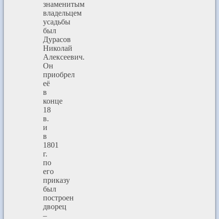
знаменитым
владельцем
усадьбы
был
Дурасов
Николай
Алексеевич.
Он
приобрел
её
в
конце
18
в.
и
в
1801
г.
по
его
приказу
был
построен
дворец
–