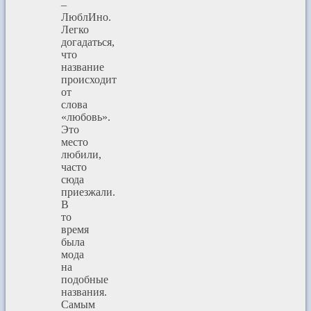
–
ЛюблИно.
Легко
догадаться,
что
название
происходит
от
слова
«любовь».
Это
место
любили,
часто
сюда
приезжали.
В
то
время
была
мода
на
подобные
названия.
Самым