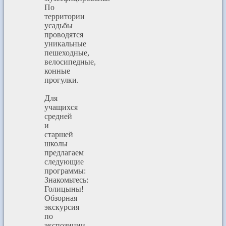
По
территории
усадьбы
проводятся
уникальные
пешеходные,
велосипедные,
конные
прогулки.
Для
учащихся
средней
и
старшей
школы
предлагаем
следующие
программы:
Знакомьтесь:
Голицыны!
Обзорная
экскурсия
по
экспозиции