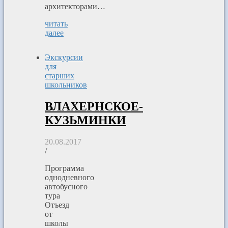
архитекторами…
читать
далее
Экскурсии
для
старших
школьников
ВЛАХЕРНСКОЕ-
КУЗЬМИНКИ
20.08.2017
/
Программа
однодневного
автобусного
тура
Отъезд
от
школы