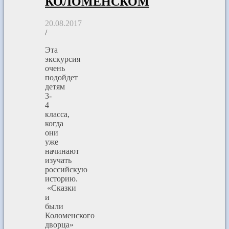
КОЛОМЕНСКОМ
20.08.2017
/
Эта
экскурсия
очень
подойдет
детям
3-
4
класса,
когда
они
уже
начинают
изучать
российскую
историю.
«Сказки
и
были
Коломенского
дворца»