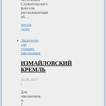
Служительского
флигеля,
рассказывающая
об…
читать
далее
Экскурсии
для
старших
школьников
ИЗМАЙЛОВСКИЙ
КРЕМЛЬ
20.08.2017
/
Для
школьников
4-
7