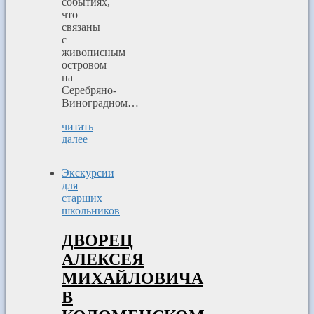
событиях,
что
связаны
с
живописным
островом
на
Серебряно-
Виноградном…
читать
далее
Экскурсии
для
старших
школьников
ДВОРЕЦ
АЛЕКСЕЯ
МИХАЙЛОВИЧА
В