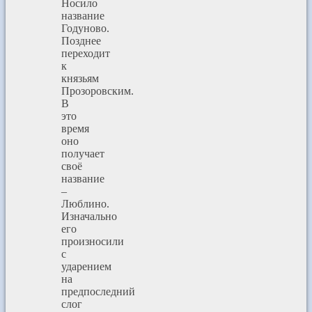
Носило
название
Годуново.
Позднее
переходит
к
князьям
Прозоровским.
В
это
время
оно
получает
своё
название
–
Люблино.
Изначально
его
произносили
с
ударением
на
предпоследний
слог