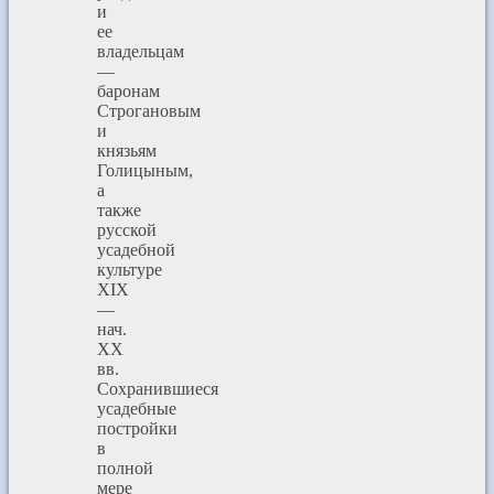
и
ее
владельцам
—
баронам
Строгановым
и
князьям
Голицыным,
а
также
русской
усадебной
культуре
XIX
—
нач.
ХХ
вв.
Сохранившиеся
усадебные
постройки
в
полной
мере