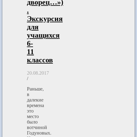
дворец…»)
.
Экскурсия
для
учащихся
6-
11
классов
20.08.2017
/
Раньше,
в
далекие
времена
это
место
было
вотчиной
Годуновых.