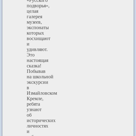
«Русского
подворья»,
целая
галерея
музеев,
экспонаты
которых
восхищают
и
удивляют.
Это
настоящая
сказка!
Побывав
на школьной
экскурсии
в
Измайловском
Кремле,
ребята
узнают
об
исторических
личностях
и