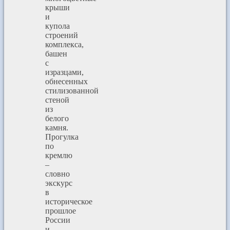
крыши
и
купола
строений
комплекса,
башен
с
изразцами,
обнесенных
стилизованной
стеной
из
белого
камня.
Прогулка
по
кремлю
–
словно
экскурс
в
историческое
прошлое
России
и